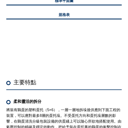
標準平面圖
規格表
主要特點
柔和靈活的拆分
將裝有鷄蛋的塑料蛋托（5×6），一層一層地拆垛後供應到下面工程的
裝置，可以應對最多8層的蛋托垛。不受蛋托方向和蛋托垛層數的影
響，在鷄蛋清洗分級包裝設備的供蛋綫上可以隨心所欲地搭配使用。由
氣壓控制的精確及穩定的動作，把給予裝在蛋托裏的鷄蛋的衝擊控制在