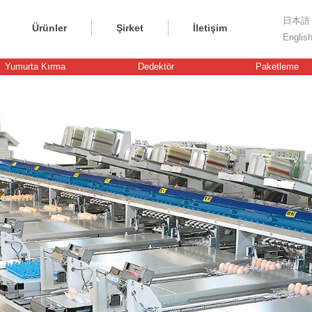
日本語
Ürünler
Şirket
İletişim
Englis
Yumurta Kırma
Dedektör
Paketleme