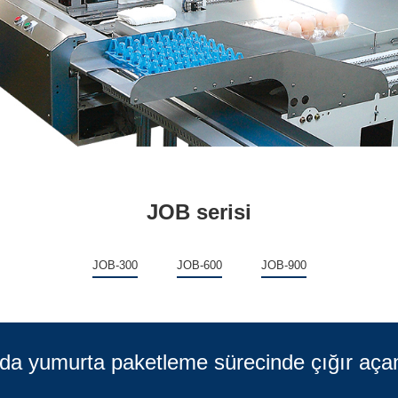
JOB serisi
JOB-300
JOB-600
JOB-900
da yumurta paketleme sürecinde çığır aça