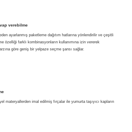
evap verebilme
ceden ayarlanmış paketleme dağıtım hatlarına yönlendirilir ve çeşitli
eme özelliği farklı kombinasyonların kullanımına izin vererek
tarzına göre geniş bir yelpaze seçme şansı sağlar.
me
yel materyallerden imal edilmiş fırçalar ile yumurta taşıyıcı kapların