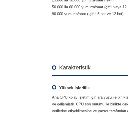
25.000 ila 30.000 yumurta/saat (tekli)
50.000 ila 60.000 yumurta/saat (çiftli veya 12 
90.000 yumurta/saat ( çiftli 6 hat ve 12 hat)
Karakteristik
Yüksek İşlerlilik
Ana CPU kolay işletim için ara yüzü ile birlik
ve gelişmiştir. CPU son sürümü ile birlikte ge
verilerine erişebilmesine ve yazıcı tarafından 