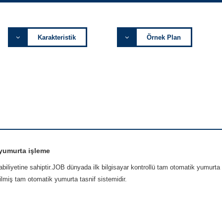
Karakteristik
Örnek Plan
s yumurta işleme
abiliyetine sahiptir.JOB dünyada ilk bilgisayar kontrollü tam otomatik yumurta
lmiş tam otomatik yumurta tasnif sistemidir.